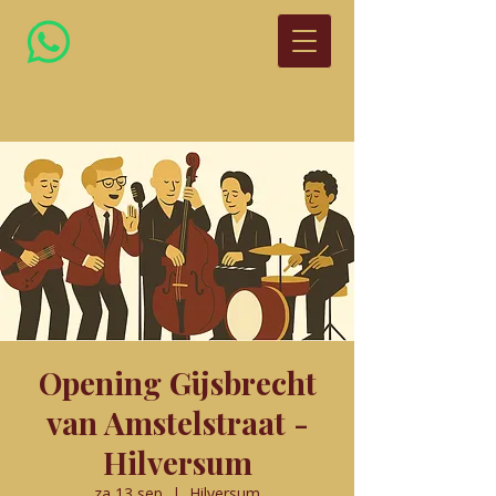
THE ART OF SWING
Nostalgische jazz en hits met een twist
Opening Gijsbrecht
van Amstelstraat -
Hilversum
za 13 sep
  |  
Hilversum