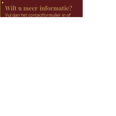
Wilt u meer informatie?
Vul dan het contactformulier in of
whatsapp ons.
We denken graag met u mee over de
mogelijkheden.
Contactformulier