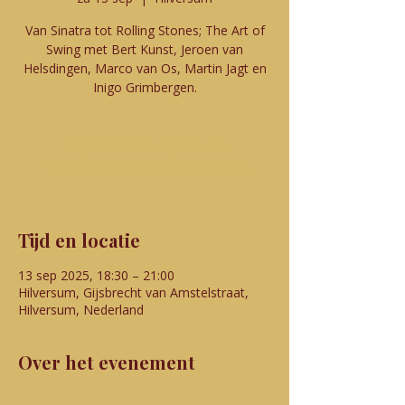
Van Sinatra tot Rolling Stones; The Art of
Swing met Bert Kunst, Jeroen van
Helsdingen, Marco van Os, Martin Jagt en
Inigo Grimbergen.
Registratie is afgesloten
Andere evenementen bekijken
Tijd en locatie
13 sep 2025, 18:30 – 21:00
Hilversum, Gijsbrecht van Amstelstraat,
Hilversum, Nederland
Over het evenement