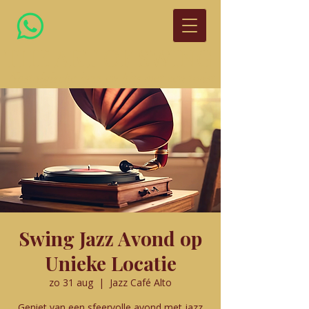
THE ART OF SWING
Nostalgische jazz en hits met een twist
Swing Jazz Avond op
Unieke Locatie
zo 31 aug
  |  
Jazz Café Alto
Geniet van een sfeervolle avond met jazz