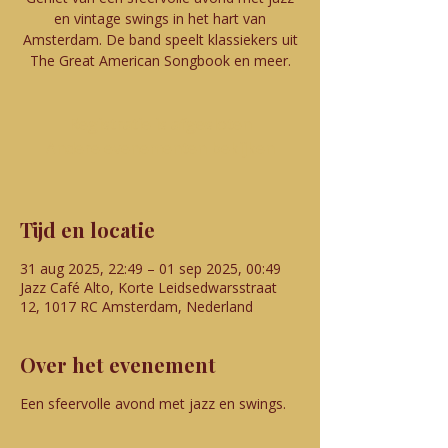
en vintage swings in het hart van
Amsterdam. De band speelt klassiekers uit
The Great American Songbook en meer.
Registratie is afgesloten
Andere evenementen bekijken
Tijd en locatie
31 aug 2025, 22:49 – 01 sep 2025, 00:49
Jazz Café Alto, Korte Leidsedwarsstraat
12, 1017 RC Amsterdam, Nederland
Over het evenement
Een sfeervolle avond met jazz en swings.